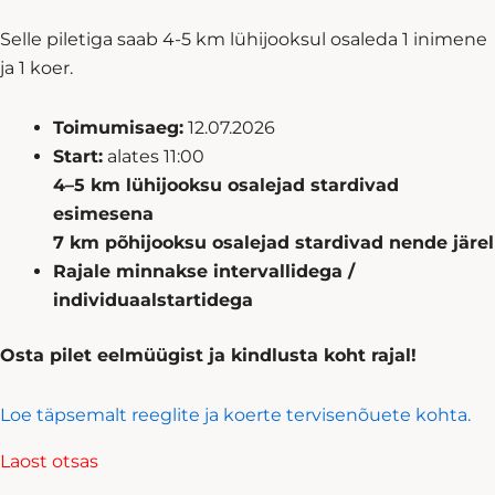
Selle piletiga saab 4-5 km lühijooksul osaleda 1 inimene
ja 1 koer.
Toimumisaeg:
12.07.2026
Start:
alates 11:00
4–5 km lühijooksu osalejad stardivad
esimesena
7 km põhijooksu osalejad stardivad nende järel
Rajale minnakse intervallidega /
individuaalstartidega
Osta pilet eelmüügist ja kindlusta koht rajal!
Loe täpsemalt reeglite ja koerte tervisenõuete kohta.
Laost otsas