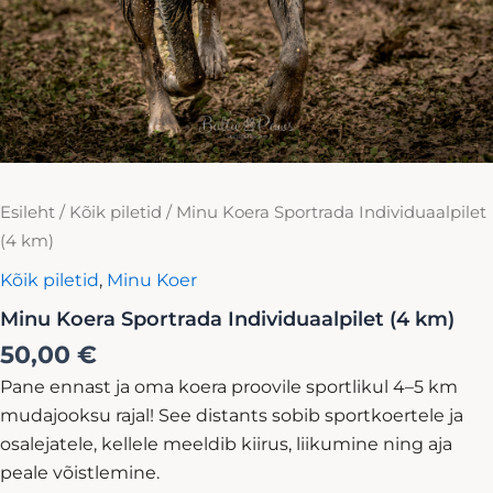
Esileht
/
Kõik piletid
/ Minu Koera Sportrada Individuaalpilet
(4 km)
Kõik piletid
,
Minu Koer
Minu Koera Sportrada Individuaalpilet (4 km)
50,00
€
Pane ennast ja oma koera proovile sportlikul 4–5 km
mudajooksu rajal! See distants sobib sportkoertele ja
osalejatele, kellele meeldib kiirus, liikumine ning aja
peale võistlemine.